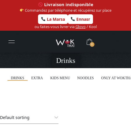
Livraison indisponible
Commandez par téléphone et récupérez sur place
La Marsa
Ennasr
ou faites-vous livrer via
Glovo
/ Kool
0
Drinks
DRINKS
EXTRA
KIDS MENU
NOODLES
ONLY AT WOKTH