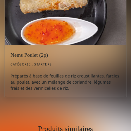
Nems Poulet (2p)
CATÉGORIE :
STARTERS
Préparés à base de feuilles de riz croustillantes, farcies
au poulet, avec un mélange de coriandre, légumes
frais et des vermicelles de riz.
Produits similaires