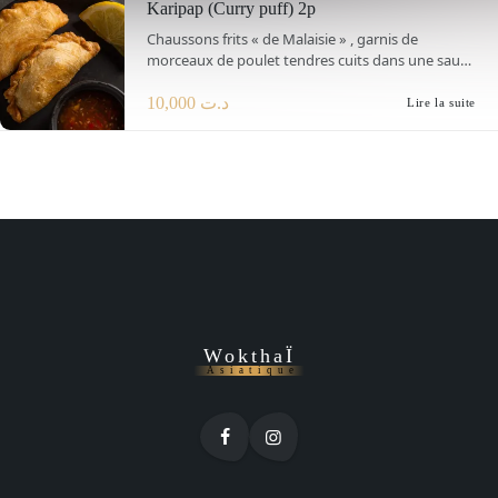
Karipap (Curry puff) 2p
Chaussons frits « de Malaisie » , garnis de
morceaux de poulet tendres cuits dans une sauce
crémeuse au curry.
10,000
د.ت
Lire la suite
WokthaÏ
Asiatique