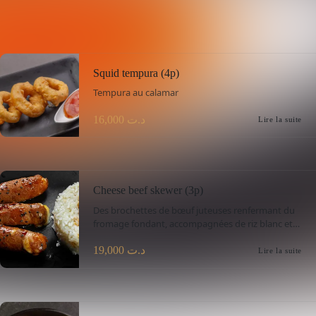
Squid tempura (4p)
Tempura au calamar
16,000
د.ت
Lire la suite
Cheese beef skewer (3p)
Des brochettes de bœuf juteuses renfermant du
fromage fondant, accompagnées de riz blanc et
de sauce soja sucrée (Ele sauce).
19,000
د.ت
Lire la suite