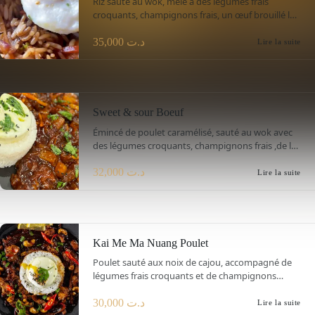
Riz sauté au wok, mêlé à des légumes frais
croquants, champignons frais, un œuf brouillé le
tout sauté à la sauce Wokthaï.
35,000
د.ت
Lire la suite
Sweet & sour Boeuf
Émincé de poulet caramélisé, sauté au wok avec
des légumes croquants, champignons frais ,de la
tomate fraîche, un œuf et des morceaux d’ananas
frais servi avec du riz blanc ( thaï jasmin rice).
32,000
د.ت
Lire la suite
Kai Me Ma Nuang Poulet
Poulet sauté aux noix de cajou, accompagné de
légumes frais croquants et de champignons
savoureux, le tout relevé par une sauce sucrée-
salée irrésistible.
30,000
د.ت
Lire la suite